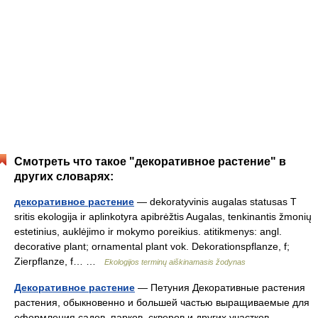
Смотреть что такое "декоративное растение" в
других словарях:
декоративное растение
— dekoratyvinis augalas statusas T
sritis ekologija ir aplinkotyra apibrėžtis Augalas, tenkinantis žmonių
estetinius, auklėjimo ir mokymo poreikius. atitikmenys: angl.
decorative plant; ornamental plant vok. Dekorationspflanze, f;
Zierpflanze, f… …
Ekologijos terminų aiškinamasis žodynas
Декоративное растение
— Петуния Декоративные растения
растения, обыкновенно и большей частью выращиваемые для
оформления садов, парков, скверов и других участков