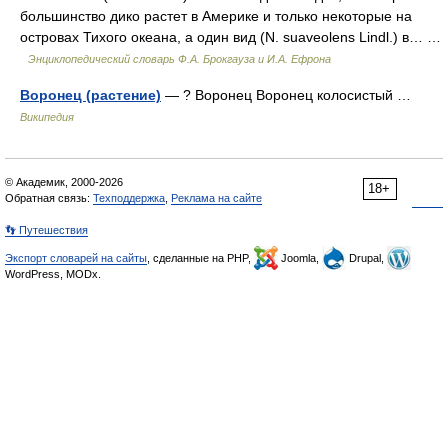
большинство дико растет в Америке и только некоторые на
островах Тихого океана, а один вид (N. suaveolens Lindl.) в… …
Энциклопедический словарь Ф.А. Брокгауза и И.А. Ефрона
Воронец (растение)
— ? Воронец Воронец колосистый …
Википедия
© Академик, 2000-2026
18+
Обратная связь:
Техподдержка
,
Реклама на сайте
👣 Путешествия
Экспорт словарей на сайты
, сделанные на PHP,
Joomla,
Drupal,
WordPress, MODx.