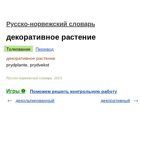
Русско-норвежский словарь
декоративное растение
Толкование
Перевод
декоративное растение
prydplante, prydvekst
Русско-норвежский словарь
.
2013
.
Игры ⚽
Поможем решить контрольную работу
декольтированный
декоративный